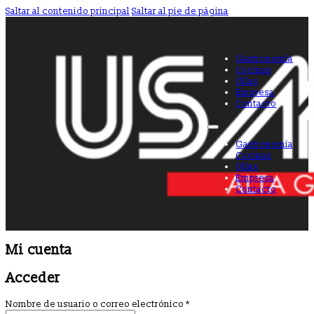
Saltar al contenido principal
Saltar al pie de página
Gastronomía
Cocinas
Ollas
Empresa
Contacto
Gastronomía
Cocinas
Ollas
Empresa
Contacto
Mi cuenta
Acceder
Obligatorio
Nombre de usuario o correo electrónico
*