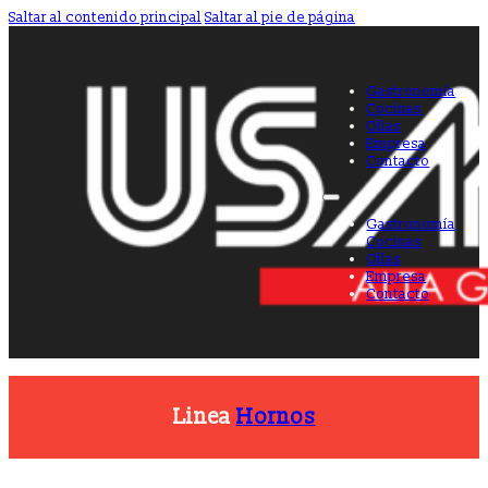
Saltar al contenido principal
Saltar al pie de página
Gastronomía
Cocinas
Ollas
Empresa
Contacto
Gastronomía
Cocinas
Ollas
Empresa
Contacto
Linea
Hornos