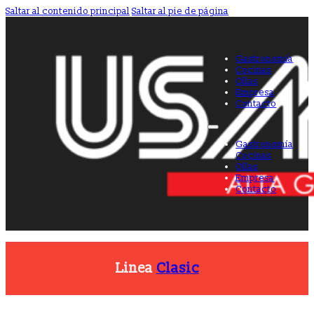
Saltar al contenido principal
Saltar al pie de página
Gastronomía
Cocinas
Ollas
Empresa
Contacto
Gastronomía
Cocinas
Ollas
Empresa
Contacto
Linea
Clasic