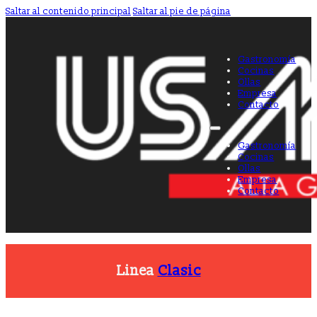
Saltar al contenido principal
Saltar al pie de página
Gastronomía
Cocinas
Ollas
Empresa
Contacto
Gastronomía
Cocinas
Ollas
Empresa
Contacto
Linea
Clasic