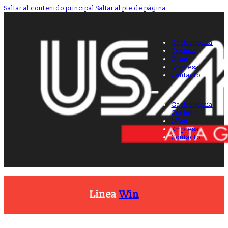
Saltar al contenido principal
Saltar al pie de página
Gastronomía
Cocinas
Ollas
Empresa
Contacto
Gastronomía
Cocinas
Ollas
Empresa
Contacto
Linea
Win