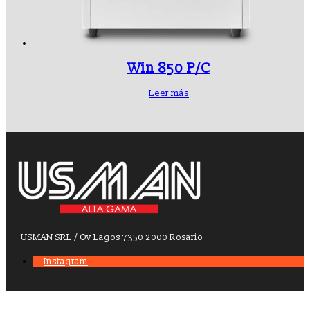
Win 850 P/C
Leer más
USMAN SRL / Ov Lagos 7350 2000 Rosario
Instagram