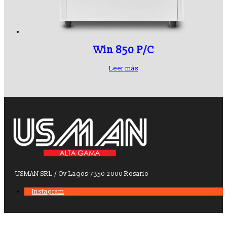
Win 850 P/C
Leer más
USMAN SRL / Ov Lagos 7350 2000 Rosario
Instagram