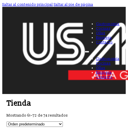
Saltar al contenido principal
Saltar al pie de página
Gastronomía
Cocinas
Ollas
Empresa
Contacto
Gastronomía
Cocinas
Ollas
Empresa
Contacto
Tienda
Mostrando 61–72 de 74 resultados