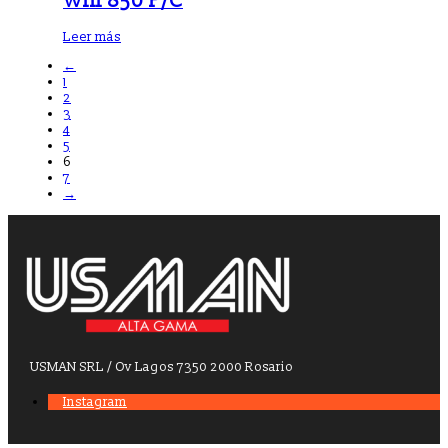
Win 850 P/C
Leer más
←
1
2
3
4
5
6
7
→
USMAN SRL / Ov Lagos 7350 2000 Rosario
Instagram